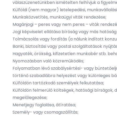
válaszüzenetünkben ismételten felhívjuk a figyelm
Külföldi (nem magyar) letelepedési, munkavállalá
Munkaközvetítés, munkaügyi viták rendezése;
Magánjogi – peres vagy nem peres – viták rendezés
Jogi képviselet ellátása bíróság vagy más hatóság 
Tolmácsolás vagy fordítás (a nálunk indított konzuli
Banki, biztosítási vagy postai szolgáltatások nyújtá
Hagyaték, örökség, kifizetetlen munkabér stb. beha
Nyomozásban való közreműködés;
Folyamatban lévő szabálysértési- vagy büntetőelj
történő szabadlábra helyezést vagy különleges b
Külföldön tartózkodó személyek felkutatása;
Külföldön felmerülő költségek, hatósági bírságok, dí
megelőlegezése;
Menetjegy foglalása, átíratása;
Személy- vagy csomagszállítás;