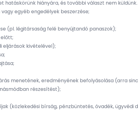
et hatáskörünk hiányára, és további választ nem küldünk.
si vagy egyéb engedélyek beszerzése;
e (pl. légitársaság felé benyújtandó panaszok);
előtt;
 eljárások kivételével);
sa;
jtása;
árás menetének, eredményének befolyásolása (arra sincs 
ánásmódban részesítést);
jak (közlekedési bírság, pénzbüntetés, óvadék, ügyvédi díj,