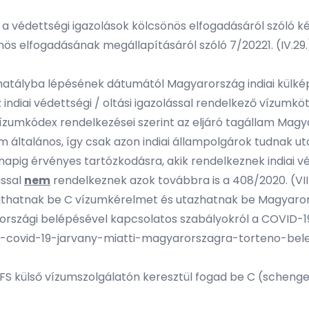
a védettségi igazolások kölcsönös elfogadásáról szóló ké
nös elfogadásának megállapításáról szóló 7/20221. (IV.29
atályba lépésének dátumától Magyarország indiai külkép
z indiai védettségi / oltási igazolással rendelkező vízum
zumkódex rendelkezései szerint az eljáró tagállam Magy
általános, így csak azon indiai állampolgárok tudnak uta
apig érvényes tartózkodásra, akik rendelkeznek indiai véde
ással
nem
rendelkeznek azok továbbra is a 408/2020. (VIII.
nyújthatnak be C vízumkérelmet és utazhatnak be Magyaror
zági belépésével kapcsolatos szabályokról a COVID-19 já
-a-covid-19-jarvany-miatti-magyarorszagra-torteno-bele
FS külső vízumszolgálatón keresztül fogad be C (schenge