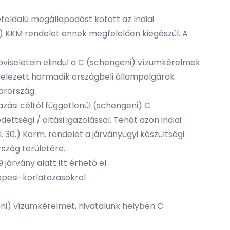
toldalú megállapodást kötött az Indiai
.) KKM rendelet ennek megfelelően kiegészül. A
viseletein elindul a C (schengeni) vízumkérelmek
kötelezett harmadik országbeli állampolgárok
arország.
zási céltól függetlenül (schengeni) C
ttségi / oltási igazolással. Tehát azon indiai
 30.) Korm. rendelet a járványügyi készültségi
szág területére.
rvány alatt itt érhető el:
pesi-korlatozasokrol
ni) vízumkérelmet, hivatalunk helyben C