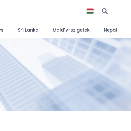
es
Srí Lanka
Maldív-szigetek
Nepál