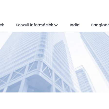
yek
Konzuli információk
India
Banglad