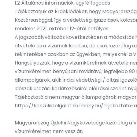
1.2 Általános információk, ügyfélfogadás
Tájékoztatjuk az Érdeklődőket, hogy Magyarország 
Köztársasággal, így a védettségi igazolások kölcsö
rendelet 2021. október 12-étől hatályos.
A jogszabályváltozás következtében a módosítás h
átvétele és a vízumok kiadása, de csak kizárólag a
tekintetében azokban az ügyekben, melyeknél a Ví
Hangsúlyozzuk, hogy a vízumkérelmek átvétele nem 
vízumkérelmet benyújtani rövidtávú, legfeljebb 90 n
állampolgárok, akik indiai védettségi / oltási igazol
időszak utazási korlátozásairól előírásai szerint 
Tájékoztató a nem magyar állampolgárok magyarors
https://konzuliszolgalat.kormany.hu/tajekoztato
Magyarország Újdelhi Nagykövetsége kizárólag a V
vízumkérelmet nem vesz át.