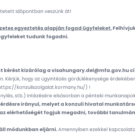
tetett időpontban veszünk át!
zetes egyeztetés alapján fogad ügyfeleket.
Felhívjuk
 ügyfeleket tudunk fogadni.
 kérést kizárólag a
visahungary.del@mfa.gov.hu
cí
n. Kérjük, hogy az ügyintézés gördülékenysége érdekében
https://konzuliszolgalat.kormany.hu/
) !
énylés, stb.) intézésére elsősorban a pénteki munkanapok
kérdésre irányul, melyet a konzuli hivatal munkatárs
az elérhetőségét fogjuk megadni, további tanulmá
áll módunkban eljárni
.
Amennyiben ezekkel kapcsolato