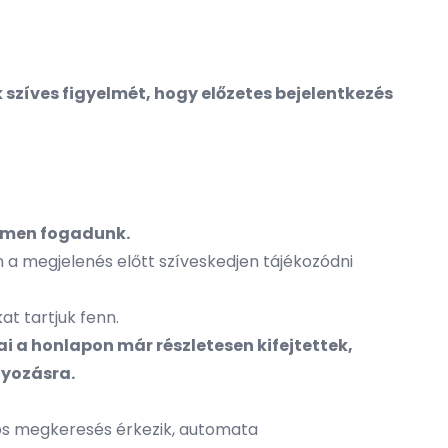
 szíves figyelmét, hogy előzetes bejelentkezés
men fogadunk.
 a megjelenés előtt szíveskedjen tájékozódni
at tartjuk fenn.
ai a honlapon már részletesen kifejtettek,
nyozásra.
s megkeresés érkezik, automata