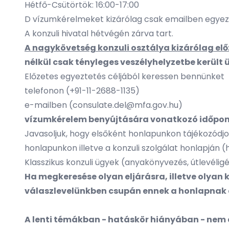
Hétfő-Csütörtök: 16:00-17:00
D vízumkérelmeket kizárólag csak emailben egyez
A konzuli hivatal hétvégén zárva tart.
A nagykövetség konzuli osztálya kizárólag elő
nélkül csak tényleges veszélyhelyzetbe került
Előzetes egyeztetés céljából keressen bennünket
telefonon (+91-11-2688-1135)
e-mailben (
consulate.del@mfa.gov.hu
)
vízumkérelem benyújtására vonatkozó időpont
Javasoljuk, hogy elsőként honlapunkon tájékozódjo
honlapunkon illetve a konzuli szolgálat honlapján (
Klasszikus konzuli ügyek (anyakönyvezés, útlevélig
Ha megkeresése olyan eljárásra, illetve olyan 
válaszlevelünkben csupán ennek a honlapnak 
A lenti témákban - hatáskör hiányában - nem 