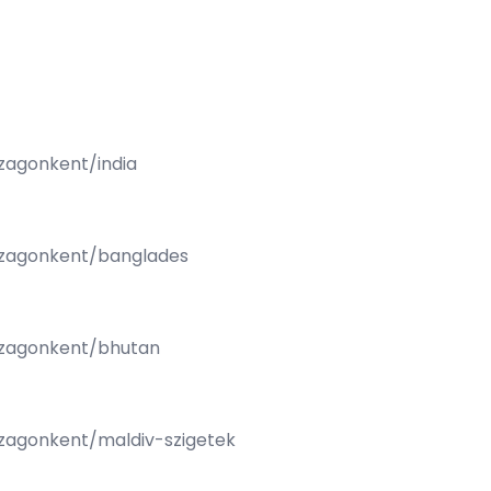
zagonkent/india
rszagonkent/banglades
rszagonkent/bhutan
szagonkent/maldiv-szigetek