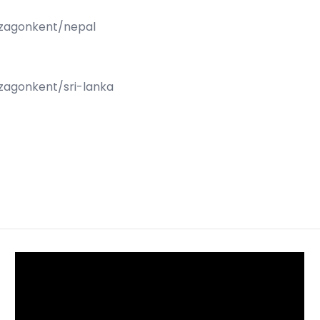
szagonkent/nepal
szagonkent/sri-lanka